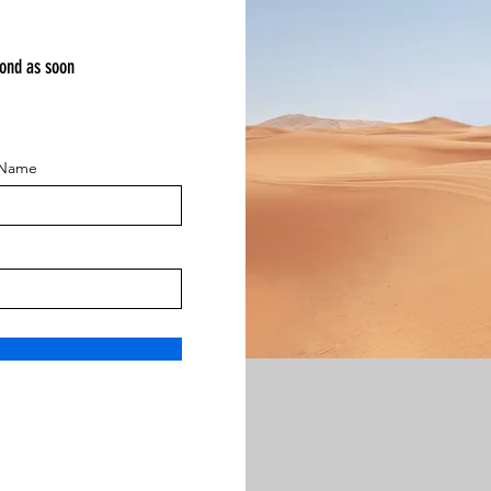
pond as soon
 Name