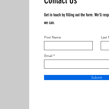
Contact Us
Get in touch by filling out the form. We’ll res
we can.
First Name
Last
Email
Submit